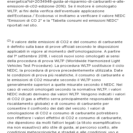
Tergicristallo con sensore pioggia
energetica?id=2034948-guida-al-risparmio-di-carburanti-e-alle-
emissioni-di-c02-edizione-2016). Se il motore è omologato
Tire kit
WLTP, ai fini della verifica dell'eventuale applicazione
dell'Ecotassa / Ecobonus vi invitiamo a verificare il valore NEDC
"Emissioni di CO 2" e la "Tabella consumi ed emissioni NEDC"
Verniciatura pastello
riportati nel sito.
Volante in pelle reg. in altezza e reg. in profondità
(2)
Il valore delle emissioni di CO2 e del consumo di carburante
è definito sulla base di prove ufficiali secondo le disposizioni
applicabili in vigore al momento dell'omologazione. A partire
dal 1° settembre 2018, i veicoli nuovi sono omologati ai sensi
della procedura di prova WLTP (Worldwide Harmonized Light
Vehicles Test Procedure). La procedura WLTP sostituisce il ciclo
NEDC, la procedura di prova precedentemente utilizzata. Date
le condizioni di prova più realistiche, il consumo di carburante e
le emissioni di CO2 misurate secondo il WLTP sono
generalmente superiori a quelle misurate secondo il NEDC. Nel
caso di veicoli omologati secondo la normativa WLTP, i valori
NEDC indicati derivano dai valori WLTP. Vengono indicati i valori
di CO2 (il gas a effetto serra principalmente responsabile del
riscaldamento globale) e di consumo di carburante per
consentire il confronto dei dati del veicolo. I valori di
omologazione di CO2 e consumo di carburante potrebbero
non riflettere i valori effettivi di CO2 e consumo di carburante,
che dipendono da molti fattori legati (a titolo esemplificativo
ma non esaustivo) allo stile di guida, al percorso scelto, alle
condizioni meteorologiche e stradali e alle condizioni, uso e