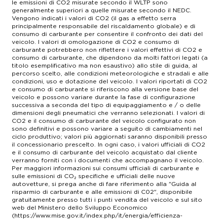
anteriore con sensore, sistema di controllo
le emissioni di CO2 misurate secondo il WLTP sono
generalmente superiori a quelle misurate secondo il NEDC.
distanza di parcheggio posteriore con sensore &
Vengono indicati i valori di CO2 (il gas a effetto serra
telecamera
principalmente responsabile del riscaldamento globale) e di
consumo di carburante per consentire il confronto dei dati del
Sistema di ventilazione con display digitale e filtro
veicolo. I valori di omologazione di CO2 e consumo di
antipolline Comandi touch screen e riscaldatore
carburante potrebbero non riflettere i valori effettivi di CO2 e
consumo di carburante, che dipendono da molti fattori legati (a
motore
titolo esemplificativo ma non esaustivo) allo stile di guida, al
percorso scelto, alle condizioni meteorologiche e stradali e alle
Sistemi di navigazione 3D+voce, comandi,
condizioni, uso e dotazione del veicolo. I valori riportati di CO2
memoria interna/HD, a colori, 8,00, 20,3, 0 e 0
e consumo di carburante si riferiscono alla versione base del
veicolo e possono variare durante la fase di configurazione
Sospensioni alternative sportive
successiva a seconda del tipo di equipaggiamento e / o delle
dimensioni degli pneumatici che verranno selezionati. I valori di
CO2 e il consumo di carburante del veicolo configurato non
Sospensioni anteriore e posteriore a quadrilatero
sono definitivi e possono variare a seguito di cambiamenti nel
ciclo produttivo; valori più aggiornati saranno disponibili presso
Specchietti ripiegabili elettricamente
il concessionario prescelto. In ogni caso, i valori ufficiali di CO2
e il consumo di carburante del veicolo acquistato dal cliente
Specchietto di cortesia per conducente e
verranno forniti con i documenti che accompagnano il veicolo.
passeggero
Per maggiori informazioni sui consumi ufficiali di carburante e
sulle emissioni di CO₂ specifiche e ufficiali delle nuove
autovetture, si prega anche di fare riferimento alla "Guida al
Specchietto retrovisore int. elettrocromico
risparmio di carburante e alle emissioni di C02", disponibile
gratuitamente presso tutti i punti vendita del veicolo e sul sito
Spoiler sul cofano post. e aziionato elettricamente
web del Ministero dello Sviluppo Economico
(https://www.mise.gov.it/index.php/it/energia/efficienza-