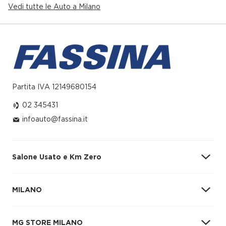
Vedi tutte le Auto a Milano
Lavafari
Luci di ambiente
Luci di emergenza automatiche
Luci diurne
Lunotto
Partita IVA 12149680154
Manutenzione principale 15.000 Km e 12 mesi
02 345431
Pannello strumenti con schermo TFT
infoauto@fassina.it
riconfigurabile
Pneumatici anteriori con larghezza 245, profilo 35
e indice di velocità Y , indice di carico 93 misura
Salone Usato e Km Zero
pneumatico catalogo ufficiale, extra load, 19 e
pneumatici performanti, pneumatici posteriori con
larghezza 305, profilo 30 e indice di velocità Y ,
MILANO
indice di carico 103 misura pneumatico catalogo
Via Giovanni Battista Grassi, 98
ufficiale, extra load, 20 e pneumatici performanti
02 345431
MG STORE MILANO
Porta conducente e porta passeggero a forbice
infoauto@fassina.it