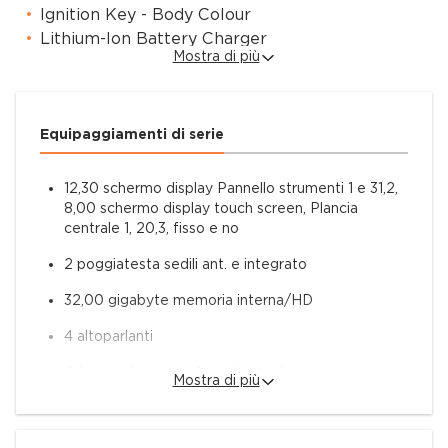
Ignition Key - Body Colour
Lithium-Ion Battery Charger
Mostra di più
McLaren Branded Floor Mat Set
Performance Interior
Seatbelt Red
Stealth Badge Pack
Equipaggiamenti di serie
Strike - 10 Spoke Super-Lightweight
Vehicle Lift
12,30 schermo display Pannello strumenti 1 e 31,2,
Wheel Finish -Gloss Black
8,00 schermo display touch screen, Plancia
centrale 1, 20,3, fisso e no
2 poggiatesta sedili ant. e integrato
McLaren Milano is pleased to offer this McLaren
vehicle, available for prompt delivery.
32,00 gigabyte memoria interna/HD
4 altoparlanti
Selling price is including 22% VAT.
4 freni a disco con 4 dischi ventilati e pinze
Mostra di più
The vehicle is showcased at our McLaren Milano
verniciate pinze verniciate
showroom located in:
Via G.B. Grassi 98 - Milan - Italy.
ABS