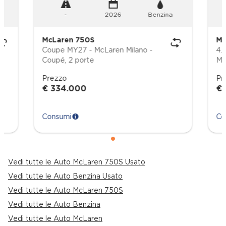
distanza (km) 9.999.999
-
2026
Benzina
Garanzia della meccanica : durata (mesi) 36 e
distanza (km) 9.999.999
McLaren 750S
Mc
Garanzia generale : durata (mesi) 36 e distanza
Coupe MY27 - McLaren Milano -
4.
(km) 9.999.999
Coupé, 2 porte
Garanzia soccorso stradale : durata (mesi) 36 e
Prezzo
Pr
distanza (km) 9.999.999
€ 334.000
€ 
Garanzia verniciatura : durata (mesi) 36 e distanza
(km) 9.999.999
Consumi
Co
Indic. pressione insuff. pneumatici display
pressione e sensore sul cerchio
Inserti pregiati: scamosciato sulle portiere e
Vedi tutte le Auto McLaren 750S Usato
scamosciato sul cruscotto
Vedi tutte le Auto Benzina Usato
Integrazione mobile Apple CarPlay, 0, 0 e 0
Vedi tutte le Auto McLaren 750S
Vedi tutte le Auto Benzina
LED di arresto, anabbaglianti, luci di segnalazione
laterali, luci diurne, luci posteriori e abbaglianti
Vedi tutte le Auto McLaren