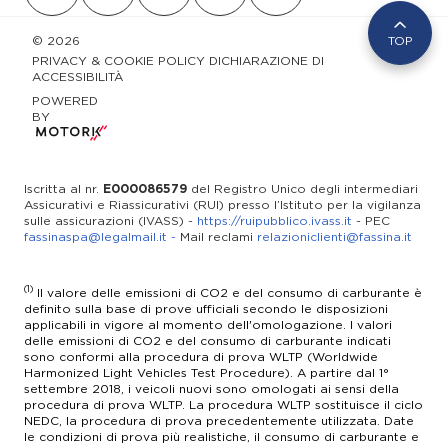
(principale) e scamosciato sintetico (addizionale)
SERVICE
infosveziacar@fassina.it
info@bentley-padova.it
Lun-Ven 08.30 - 12.00 / 14.00 - 17.30
Lun-Ven 08.30 - 12.30 / 14.00 - 18.00
service@fassina.it
02 3564179
Ruote anteriori di lega leggera 19", calettatura
Lun-Ven 09.00 - 13.00 / 14.30 - 19.00
© 2026
TOP
Lun-Ven 08.00 - 18.00
info@bentleymilano.com
cerchio 9,0, 48,3 e 22,9, ruote posteriori di lega
UFFICI
Sab (con prenotazione): 09.00 - 13.00 / Pomeriggio solo su
PRIVACY & COOKIE POLICY
DICHIARAZIONE DI
ACCESSIBILITÀ
leggera 20", calettatura cerchio 11,0, 50,8 e 27,9
appuntamento
VENDITA
Lun-Ven 8.30 - 12.30 / 14.00 - 18:00
Lun-Ven 08.30 - 12.30 / 14.00 - 18.00
RICAMBI
POWERED
Lun-Sab: 09.00 - 12.30 / 14.30-19.00
Sedile conducente da corsa, sedile passeggero da
Lun-Ven 08.30 - 12.00 / 14.00 - 17.30
BY
corsa
SERVICE
SERVICE
UFFICI
WhatsApp 3513662350
02 345431
Selettore modalità di guida include mappatura
Lun-Ven 8.30 - 12.30 / 14.00 - 18:00
Iscritta al nr.
E000086579
del Registro Unico degli intermediari
info@bentley-padova.it
motore, include sterzo, include sospensioni,
assistenza@sveziacar.it
Assicurativi e Riassicurativi (RUI) presso l’Istituto per la vigilanza
include controllo stabilità, include controllo
Lun-Ven 08.30 - 12.30 / 14.00 - 18.00
sulle assicurazioni (IVASS) -
https://ruipubblico.ivass.it
- PEC
Lun-Ven: 08.00 - 12.30 / 14.00 - 17.30
trazione e Include trasmissione
fassinaspa@legalmail.it
-
Mail reclami
relazioniclienti@fassina.it
Sequenziale doppia frizione
(1)
Il valore delle emissioni di CO2 e del consumo di carburante è
Servosterzo ad assistenza variabile e elettrico
definito sulla base di prove ufficiali secondo le disposizioni
applicabili in vigore al momento dell'omologazione. I valori
Sistema antifurto
delle emissioni di CO2 e del consumo di carburante indicati
sono conformi alla procedura di prova WLTP (Worldwide
Harmonized Light Vehicles Test Procedure). A partire dal 1°
Sistema audio comprende radio AM/FM, radio
settembre 2018, i veicoli nuovi sono omologati ai sensi della
digitale, touch screen e schermo a colori
procedura di prova WLTP. La procedura WLTP sostituisce il ciclo
NEDC, la procedura di prova precedentemente utilizzata. Date
Sistema di controllo distanza di parcheggio
le condizioni di prova più realistiche, il consumo di carburante e