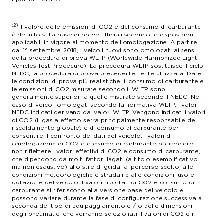
(2)
Il valore delle emissioni di CO2 e del consumo di carburante
è definito sulla base di prove ufficiali secondo le disposizioni
applicabili in vigore al momento dell'omologazione. A partire
dal 1° settembre 2018, i veicoli nuovi sono omologati ai sensi
della procedura di prova WLTP (Worldwide Harmonized Light
Vehicles Test Procedure). La procedura WLTP sostituisce il ciclo
NEDC, la procedura di prova precedentemente utilizzata. Date
le condizioni di prova più realistiche, il consumo di carburante e
le emissioni di CO2 misurate secondo il WLTP sono
generalmente superiori a quelle misurate secondo il NEDC. Nel
caso di veicoli omologati secondo la normativa WLTP, i valori
NEDC indicati derivano dai valori WLTP. Vengono indicati i valori
di CO2 (il gas a effetto serra principalmente responsabile del
riscaldamento globale) e di consumo di carburante per
consentire il confronto dei dati del veicolo. I valori di
omologazione di CO2 e consumo di carburante potrebbero
non riflettere i valori effettivi di CO2 e consumo di carburante,
che dipendono da molti fattori legati (a titolo esemplificativo
ma non esaustivo) allo stile di guida, al percorso scelto, alle
condizioni meteorologiche e stradali e alle condizioni, uso e
dotazione del veicolo. I valori riportati di CO2 e consumo di
carburante si riferiscono alla versione base del veicolo e
possono variare durante la fase di configurazione successiva a
seconda del tipo di equipaggiamento e / o delle dimensioni
degli pneumatici che verranno selezionati. I valori di CO2 e il