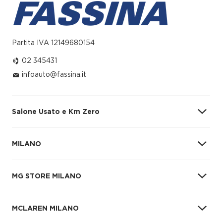
Partita IVA 12149680154
02 345431
infoauto@fassina.it
Salone Usato e Km Zero
MILANO
Via Giovanni Battista Grassi, 98
02 345431
MG STORE MILANO
infoauto@fassina.it
Vendita
MCLAREN MILANO
Lunedì – Sabato: 09:00–12:30 / 14:30–19:00
Domenica: 09:00–12:30 / 15:00–18:30