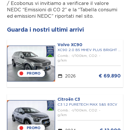
/ Ecobonus vi invitiamo a verificare il valore
NEDC “Emissioni di CO 2” e la “Tabella consumi
ed emissioni NEDC” riportati nel sito.
Guarda i nostri ultimi arrivi
Volvo XC90
XC90 2.0 B5 MHEV PLUS BRIGHT AWD 7P.TI AUTO
Comb.: -l/100km, CO2: -
g/km
PROMO
€ 69.890
2026
Citroën C3
C3 1.2 PURETECH MAX S&S 83CV
Comb.: -l/100km, CO2: -
g/km
PROMO