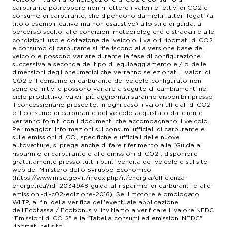
carburante potrebbero non riflettere i valori effettivi di CO2 e
consumo di carburante, che dipendono da molti fattori legati (a
titolo esemplificativo ma non esaustivo) allo stile di guida, al
percorso scelto, alle condizioni meteorologiche e stradali e alle
condizioni, uso e dotazione del veicolo. I valori riportati di CO2
e consumo di carburante si riferiscono alla versione base del
veicolo e possono variare durante la fase di configurazione
successiva a seconda del tipo di equipaggiamento e / o delle
dimensioni degli pneumatici che verranno selezionati. I valori di
CO2 e il consumo di carburante del veicolo configurato non
sono definitivi e possono variare a seguito di cambiamenti nel
ciclo produttivo; valori più aggiornati saranno disponibili presso
il concessionario prescelto. In ogni caso, i valori ufficiali di CO2
e il consumo di carburante del veicolo acquistato dal cliente
verranno forniti con i documenti che accompagnano il veicolo.
Per maggiori informazioni sui consumi ufficiali di carburante e
sulle emissioni di CO₂ specifiche e ufficiali delle nuove
autovetture, si prega anche di fare riferimento alla "Guida al
risparmio di carburante e alle emissioni di C02", disponibile
gratuitamente presso tutti i punti vendita del veicolo e sul sito
web del Ministero dello Sviluppo Economico
(https://www.mise.gov.it/index.php/it/energia/efficienza-
energetica?id=2034948-guida-al-risparmio-di-carburanti-e-alle-
emissioni-di-c02-edizione-2016). Se il motore è omologato
WLTP, ai fini della verifica dell'eventuale applicazione
dell'Ecotassa / Ecobonus vi invitiamo a verificare il valore NEDC
"Emissioni di CO 2" e la "Tabella consumi ed emissioni NEDC"
riportati nel sito.