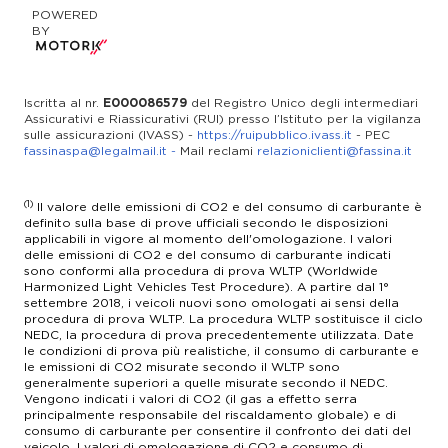
Lun-Ven 08.30 - 12.30 / 14.00 - 18.00
RICAMBI
POWERED
Lun-Sab: 09.00 - 12.30 / 14.30-19.00
Lun-Ven 08.30 - 12.00 / 14.00 - 17.30
BY
SERVICE
SERVICE
UFFICI
WhatsApp 3513662350
02 345431
Lun-Ven 8.30 - 12.30 / 14.00 - 18:00
Iscritta al nr.
E000086579
del Registro Unico degli intermediari
info@bentley-padova.it
assistenza@sveziacar.it
Assicurativi e Riassicurativi (RUI) presso l’Istituto per la vigilanza
Lun-Ven 08.30 - 12.30 / 14.00 - 18.00
sulle assicurazioni (IVASS) -
https://ruipubblico.ivass.it
- PEC
Lun-Ven: 08.00 - 12.30 / 14.00 - 17.30
fassinaspa@legalmail.it
-
Mail reclami
relazioniclienti@fassina.it
(1)
Il valore delle emissioni di CO2 e del consumo di carburante è
definito sulla base di prove ufficiali secondo le disposizioni
applicabili in vigore al momento dell'omologazione. I valori
delle emissioni di CO2 e del consumo di carburante indicati
sono conformi alla procedura di prova WLTP (Worldwide
Harmonized Light Vehicles Test Procedure). A partire dal 1°
settembre 2018, i veicoli nuovi sono omologati ai sensi della
procedura di prova WLTP. La procedura WLTP sostituisce il ciclo
NEDC, la procedura di prova precedentemente utilizzata. Date
le condizioni di prova più realistiche, il consumo di carburante e
le emissioni di CO2 misurate secondo il WLTP sono
generalmente superiori a quelle misurate secondo il NEDC.
Vengono indicati i valori di CO2 (il gas a effetto serra
principalmente responsabile del riscaldamento globale) e di
consumo di carburante per consentire il confronto dei dati del
veicolo. I valori di omologazione di CO2 e consumo di