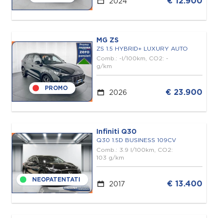
€ 12.900
2024
MG ZS
ZS 1.5 HYBRID+ LUXURY AUTO
Comb.: -l/100km, CO2: -
g/km
PROMO
€ 23.900
2026
Infiniti Q30
Q30 1.5D BUSINESS 109CV
Comb.: 3.9 l/100km, CO2:
103 g/km
NEOPATENTATI
€ 13.400
2017