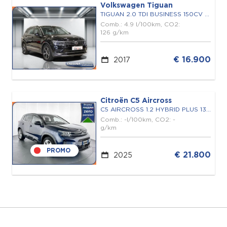
Volkswagen Tiguan
TIGUAN 2.0 TDI BUSINESS 150CV DSG
Comb.: 4.9 l/100km, CO2:
126 g/km
€ 16.900
2017
Citroën C5 Aircross
C5 AIRCROSS 1.2 HYBRID PLUS 136 E-DCS6
Comb.: -l/100km, CO2: -
g/km
PROMO
€ 21.800
2025