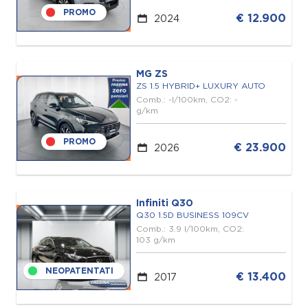
PROMO
€ 12.900
2024
MG ZS
ZS 1.5 HYBRID+ LUXURY AUTO
Comb.: -l/100km, CO2: -
g/km
PROMO
€ 23.900
2026
Infiniti Q30
Q30 1.5D BUSINESS 109CV
Comb.: 3.9 l/100km, CO2:
103 g/km
NEOPATENTATI
€ 13.400
2017