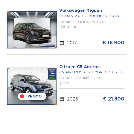
Volkswagen Tiguan
TIGUAN 2.0 TDI BUSINESS 150CV DSG
Comb.: 4.9 l/100km, CO2:
126 g/km
€ 16.900
2017
Citroën C5 Aircross
C5 AIRCROSS 1.2 HYBRID PLUS 136 E-DCS6
Comb.: -l/100km, CO2: -
g/km
PROMO
€ 21.800
2025