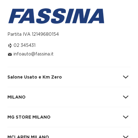
Partita IVA 12149680154
02 345431
infoauto@fassina.it
Salone Usato e Km Zero
MILANO
Via Giovanni Battista Grassi, 98
02 345431
MG STORE MILANO
infoauto@fassina.it
Vendita
MCLAREN MILANO