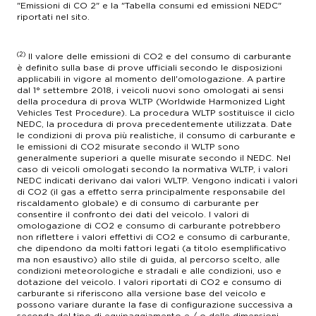
"Emissioni di CO 2" e la "Tabella consumi ed emissioni NEDC"
riportati nel sito.
(2)
Il valore delle emissioni di CO2 e del consumo di carburante
è definito sulla base di prove ufficiali secondo le disposizioni
applicabili in vigore al momento dell'omologazione. A partire
dal 1° settembre 2018, i veicoli nuovi sono omologati ai sensi
della procedura di prova WLTP (Worldwide Harmonized Light
Vehicles Test Procedure). La procedura WLTP sostituisce il ciclo
NEDC, la procedura di prova precedentemente utilizzata. Date
le condizioni di prova più realistiche, il consumo di carburante e
le emissioni di CO2 misurate secondo il WLTP sono
generalmente superiori a quelle misurate secondo il NEDC. Nel
caso di veicoli omologati secondo la normativa WLTP, i valori
NEDC indicati derivano dai valori WLTP. Vengono indicati i valori
di CO2 (il gas a effetto serra principalmente responsabile del
riscaldamento globale) e di consumo di carburante per
consentire il confronto dei dati del veicolo. I valori di
omologazione di CO2 e consumo di carburante potrebbero
non riflettere i valori effettivi di CO2 e consumo di carburante,
che dipendono da molti fattori legati (a titolo esemplificativo
ma non esaustivo) allo stile di guida, al percorso scelto, alle
condizioni meteorologiche e stradali e alle condizioni, uso e
dotazione del veicolo. I valori riportati di CO2 e consumo di
carburante si riferiscono alla versione base del veicolo e
possono variare durante la fase di configurazione successiva a
seconda del tipo di equipaggiamento e / o delle dimensioni