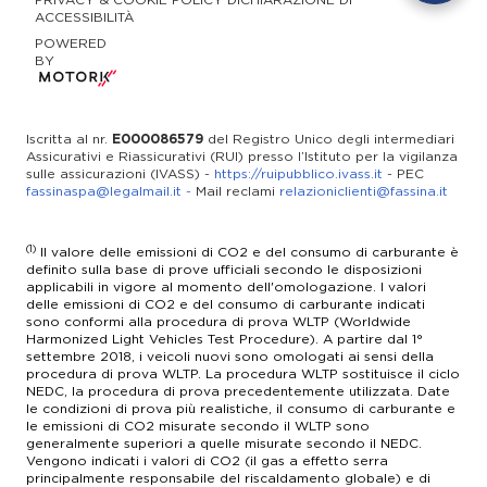
UFFICI
ACCESSIBILITÀ
appuntamento
VENDITA
Lun-Ven 8.30 - 12.30 / 14.00 - 18:00
Lun-Ven 08.30 - 12.30 / 14.00 - 18.00
RICAMBI
POWERED
Lun-Sab: 09.00 - 12.30 / 14.30-19.00
Lun-Ven 08.30 - 12.00 / 14.00 - 17.30
BY
SERVICE
SERVICE
UFFICI
WhatsApp 3513662350
02 345431
Lun-Ven 8.30 - 12.30 / 14.00 - 18:00
Iscritta al nr.
E000086579
del Registro Unico degli intermediari
info@bentley-padova.it
assistenza@sveziacar.it
Assicurativi e Riassicurativi (RUI) presso l’Istituto per la vigilanza
Lun-Ven 08.30 - 12.30 / 14.00 - 18.00
sulle assicurazioni (IVASS) -
https://ruipubblico.ivass.it
- PEC
Lun-Ven: 08.00 - 12.30 / 14.00 - 17.30
fassinaspa@legalmail.it
-
Mail reclami
relazioniclienti@fassina.it
(1)
Il valore delle emissioni di CO2 e del consumo di carburante è
definito sulla base di prove ufficiali secondo le disposizioni
applicabili in vigore al momento dell'omologazione. I valori
delle emissioni di CO2 e del consumo di carburante indicati
sono conformi alla procedura di prova WLTP (Worldwide
Harmonized Light Vehicles Test Procedure). A partire dal 1°
settembre 2018, i veicoli nuovi sono omologati ai sensi della
procedura di prova WLTP. La procedura WLTP sostituisce il ciclo
NEDC, la procedura di prova precedentemente utilizzata. Date
le condizioni di prova più realistiche, il consumo di carburante e
le emissioni di CO2 misurate secondo il WLTP sono
generalmente superiori a quelle misurate secondo il NEDC.
Vengono indicati i valori di CO2 (il gas a effetto serra
principalmente responsabile del riscaldamento globale) e di