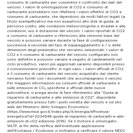
consumo di carburante per consentire il confronto dei dati del
veicolo. I valori di omologazione di CO2 e consumo di
carburante potrebbero non riflettere i valori effettivi di CO2 e
consumo di carburante, che dipendono da molti fattori legati (a
titolo esemplificativo ma non esaustivo) allo stile di guida, al
percorso scelto, alle condizioni meteorologiche e stradali e alle
condizioni, uso e dotazione del veicolo. I valori riportati di CO2
e consumo di carburante si riferiscono alla versione base del
veicolo e possono variare durante la fase di configurazione
successiva a seconda del tipo di equipaggiamento e / o delle
dimensioni degli pneumatici che verranno selezionati. I valori di
CO2 e il consumo di carburante del veicolo configurato non
sono definitivi e possono variare a seguito di cambiamenti nel
ciclo produttivo; valori più aggiornati saranno disponibili presso
il concessionario prescelto. In ogni caso, i valori ufficiali di CO2
e il consumo di carburante del veicolo acquistato dal cliente
verranno forniti con i documenti che accompagnano il veicolo.
Per maggiori informazioni sui consumi ufficiali di carburante e
sulle emissioni di CO₂ specifiche e ufficiali delle nuove
autovetture, si prega anche di fare riferimento alla "Guida al
risparmio di carburante e alle emissioni di C02", disponibile
gratuitamente presso tutti i punti vendita del veicolo e sul sito
web del Ministero dello Sviluppo Economico
(https://www.mise.gov.it/index.php/it/energia/efficienza-
energetica?id=2034948-guida-al-risparmio-di-carburanti-e-alle-
emissioni-di-c02-edizione-2016). Se il motore è omologato
WLTP, ai fini della verifica dell'eventuale applicazione
dell'Ecotassa / Ecobonus vi invitiamo a verificare il valore NEDC