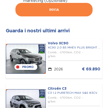
marketing (Opzionale)
INVIA
Guarda i nostri ultimi arrivi
Volvo XC90
XC90 2.0 B5 MHEV PLUS BRIGHT AWD 7P.TI AUTO
Comb.: -l/100km, CO2: -
g/km
PROMO
€ 69.890
2026
Citroën C3
C3 1.2 PURETECH MAX S&S 83CV
Comb.: -l/100km, CO2: -
g/km