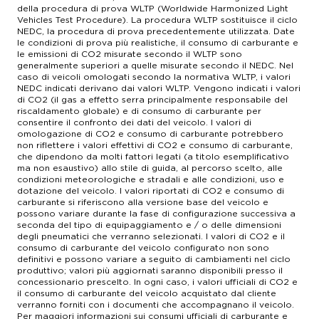
della procedura di prova WLTP (Worldwide Harmonized Light
Vehicles Test Procedure). La procedura WLTP sostituisce il ciclo
NEDC, la procedura di prova precedentemente utilizzata. Date
le condizioni di prova più realistiche, il consumo di carburante e
le emissioni di CO2 misurate secondo il WLTP sono
generalmente superiori a quelle misurate secondo il NEDC. Nel
caso di veicoli omologati secondo la normativa WLTP, i valori
NEDC indicati derivano dai valori WLTP. Vengono indicati i valori
di CO2 (il gas a effetto serra principalmente responsabile del
riscaldamento globale) e di consumo di carburante per
consentire il confronto dei dati del veicolo. I valori di
omologazione di CO2 e consumo di carburante potrebbero
non riflettere i valori effettivi di CO2 e consumo di carburante,
che dipendono da molti fattori legati (a titolo esemplificativo
ma non esaustivo) allo stile di guida, al percorso scelto, alle
condizioni meteorologiche e stradali e alle condizioni, uso e
dotazione del veicolo. I valori riportati di CO2 e consumo di
carburante si riferiscono alla versione base del veicolo e
possono variare durante la fase di configurazione successiva a
seconda del tipo di equipaggiamento e / o delle dimensioni
degli pneumatici che verranno selezionati. I valori di CO2 e il
consumo di carburante del veicolo configurato non sono
definitivi e possono variare a seguito di cambiamenti nel ciclo
produttivo; valori più aggiornati saranno disponibili presso il
concessionario prescelto. In ogni caso, i valori ufficiali di CO2 e
il consumo di carburante del veicolo acquistato dal cliente
verranno forniti con i documenti che accompagnano il veicolo.
Per maggiori informazioni sui consumi ufficiali di carburante e