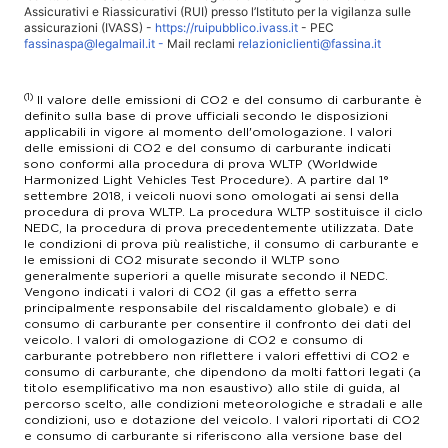
assistenza@sveziacar.it
Assicurativi e Riassicurativi (RUI) presso l’Istituto per la vigilanza sulle
Lun-Ven 08.30 - 12.30 / 14.00 - 18.00
assicurazioni (IVASS) -
https://ruipubblico.ivass.it
- PEC
Lun-Ven: 08.00 - 12.30 / 14.00 - 17.30
fassinaspa@legalmail.it
-
Mail reclami
relazioniclienti@fassina.it
(1)
Il valore delle emissioni di CO2 e del consumo di carburante è
definito sulla base di prove ufficiali secondo le disposizioni
applicabili in vigore al momento dell'omologazione. I valori
delle emissioni di CO2 e del consumo di carburante indicati
sono conformi alla procedura di prova WLTP (Worldwide
Harmonized Light Vehicles Test Procedure). A partire dal 1°
settembre 2018, i veicoli nuovi sono omologati ai sensi della
procedura di prova WLTP. La procedura WLTP sostituisce il ciclo
NEDC, la procedura di prova precedentemente utilizzata. Date
le condizioni di prova più realistiche, il consumo di carburante e
le emissioni di CO2 misurate secondo il WLTP sono
generalmente superiori a quelle misurate secondo il NEDC.
Vengono indicati i valori di CO2 (il gas a effetto serra
principalmente responsabile del riscaldamento globale) e di
consumo di carburante per consentire il confronto dei dati del
veicolo. I valori di omologazione di CO2 e consumo di
carburante potrebbero non riflettere i valori effettivi di CO2 e
consumo di carburante, che dipendono da molti fattori legati (a
titolo esemplificativo ma non esaustivo) allo stile di guida, al
percorso scelto, alle condizioni meteorologiche e stradali e alle
condizioni, uso e dotazione del veicolo. I valori riportati di CO2
e consumo di carburante si riferiscono alla versione base del