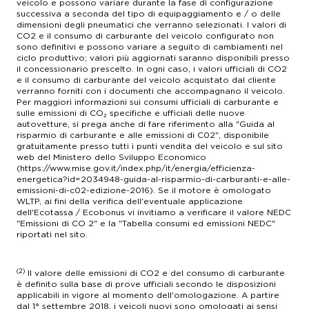
veicolo e possono variare durante la fase di configurazione
successiva a seconda del tipo di equipaggiamento e / o delle
dimensioni degli pneumatici che verranno selezionati. I valori di
CO2 e il consumo di carburante del veicolo configurato non
sono definitivi e possono variare a seguito di cambiamenti nel
ciclo produttivo; valori più aggiornati saranno disponibili presso
il concessionario prescelto. In ogni caso, i valori ufficiali di CO2
e il consumo di carburante del veicolo acquistato dal cliente
verranno forniti con i documenti che accompagnano il veicolo.
Per maggiori informazioni sui consumi ufficiali di carburante e
sulle emissioni di CO₂ specifiche e ufficiali delle nuove
autovetture, si prega anche di fare riferimento alla "Guida al
risparmio di carburante e alle emissioni di C02", disponibile
gratuitamente presso tutti i punti vendita del veicolo e sul sito
web del Ministero dello Sviluppo Economico
(https://www.mise.gov.it/index.php/it/energia/efficienza-
energetica?id=2034948-guida-al-risparmio-di-carburanti-e-alle-
emissioni-di-c02-edizione-2016). Se il motore è omologato
WLTP, ai fini della verifica dell'eventuale applicazione
dell'Ecotassa / Ecobonus vi invitiamo a verificare il valore NEDC
"Emissioni di CO 2" e la "Tabella consumi ed emissioni NEDC"
riportati nel sito.
(2)
Il valore delle emissioni di CO2 e del consumo di carburante
è definito sulla base di prove ufficiali secondo le disposizioni
applicabili in vigore al momento dell'omologazione. A partire
dal 1° settembre 2018, i veicoli nuovi sono omologati ai sensi