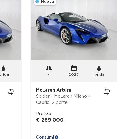
Nuova
O
brida
-
2026
Ibrida
McLaren Artura
Mc
Spider - McLaren Milano -
Art
Cabrio, 2 porte
McLar
por
Prezzo
Pr
€ 269.000
€ 
Consumi
Co