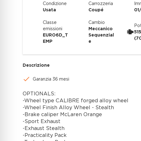
Condizione
Carrozzeria
Imm
Usata
Coupé
01
Classe
Cambio
Po
emissioni
Meccanico
51
EURO6D_T
Sequenzial
(7
EMP
e
Descrizione
Garanzia 36 mesi
OPTIONALS:
-Wheel type CALIBRE forged alloy wheel
-Wheel Finish Alloy Wheel - Stealth
-Brake caliper McLaren Orange
-Sport Exhaust
-Exhaust Stealth
-Practicality Pack