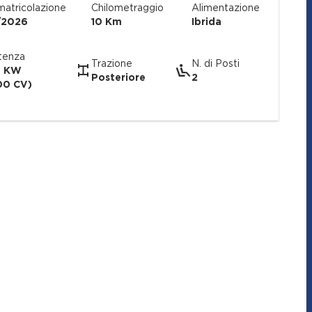
atricolazione
Chilometraggio
Alimentazione
/2026
10 Km
Ibrida
tenza
Trazione
N. di Posti
5 KW
Posteriore
2
00 CV)