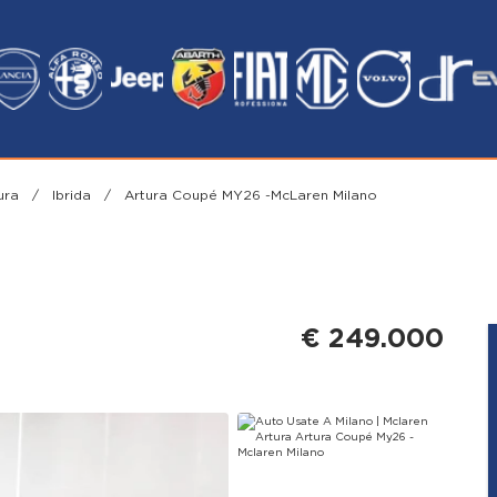
tura
/
Ibrida
/
Artura Coupé MY26 -McLaren Milano
€ 249.000