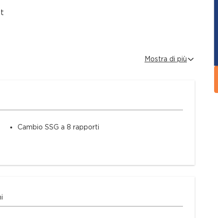
t
Mostra di più
 vehicle, available for prompt delivery.
no showroom located in:
Cambio SSG a 8 rapporti
 us at at your best convenience:
n Italy. www.milan.mclaren.com - www.fassina.it
i