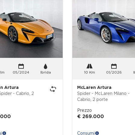
 Km
05/2024
Ibrida
10 Km
01/2026
I
n Artura
McLaren Artura
 - Cabrio, 2
Spider - McLaren Milano -
Cabrio, 2 porte
Prezzo
.000
€ 269.000
i
Consumi