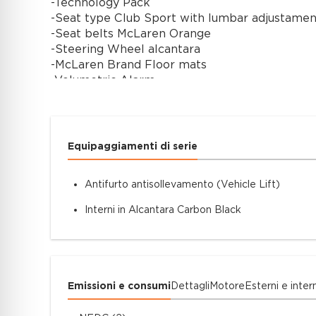
-Technology Pack
-Seat type Club Sport with lumbar adjustamen
-Seat belts McLaren Orange
-Steering Wheel alcantara
-McLaren Brand Floor mats
-Volumetric Alarm
McLaren Milano is pleased to offer this McLaren
Selling price is including 22% VAT.
Equipaggiamenti di serie
The vehicle is showcased at our McLaren Mila
Antifurto antisollevamento (Vehicle Lift)
Via G.B. Grassi 98 - Milan - Italy.
Interni in Alcantara Carbon Black
For more information, we invite you to contact
(+39) 023564179 /
info@milano.mclaren.com
.
Gruppo Fassina is a McLaren exclusive dealer i
Emissioni e consumi
Dettagli
Motore
Esterni e intern