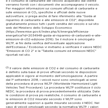
e il consumo di carburante del veicolo acquistato dal cliente
verranno forniti con i documenti che accompagnano il veicolo.
Per maggiori informazioni sui consumi ufficiali di carburante e
sulle emissioni di CO₂ specifiche e ufficiali delle nuove
autovetture, si prega anche di fare riferimento alla "Guida al
risparmio di carburante e alle emissioni di C02", disponibile
gratuitamente presso tutti i punti vendita del veicolo e sul sito
web del Ministero dello Sviluppo Economico
(https://www.mise.gov.it/index.php/it/energia/efficienza-
energetica?id=2034948-guida-al-risparmio-di-carburanti-e-alle-
emissioni-di-c02-edizione-2016). Se il motore è omologato
WLTP, ai fini della verifica dell'eventuale applicazione
dell'Ecotassa / Ecobonus vi invitiamo a verificare il valore NEDC
"Emissioni di CO 2" e la "Tabella consumi ed emissioni NEDC"
riportati nel sito.
(2)
Il valore delle emissioni di CO2 e del consumo di carburante
è definito sulla base di prove ufficiali secondo le disposizioni
applicabili in vigore al momento dell'omologazione. A partire
dal 1° settembre 2018, i veicoli nuovi sono omologati ai sensi
della procedura di prova WLTP (Worldwide Harmonized Light
Vehicles Test Procedure). La procedura WLTP sostituisce il ciclo
NEDC, la procedura di prova precedentemente utilizzata. Date
le condizioni di prova più realistiche, il consumo di carburante e
le emissioni di CO2 misurate secondo il WLTP sono
generalmente superiori a quelle misurate secondo il NEDC. Nel
caso di veicoli omologati secondo la normativa WLTP, i valori