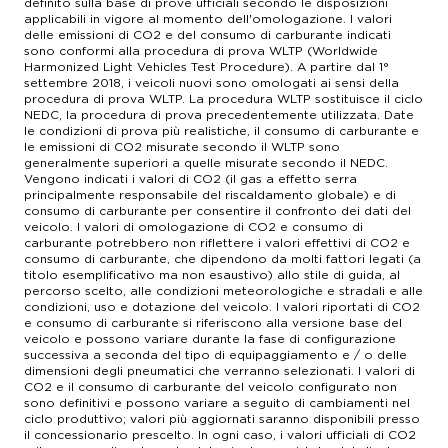
definito sulla base di prove ufficiali secondo le disposizioni
applicabili in vigore al momento dell'omologazione. I valori
delle emissioni di CO2 e del consumo di carburante indicati
sono conformi alla procedura di prova WLTP (Worldwide
Harmonized Light Vehicles Test Procedure). A partire dal 1°
settembre 2018, i veicoli nuovi sono omologati ai sensi della
procedura di prova WLTP. La procedura WLTP sostituisce il ciclo
NEDC, la procedura di prova precedentemente utilizzata. Date
le condizioni di prova più realistiche, il consumo di carburante e
le emissioni di CO2 misurate secondo il WLTP sono
generalmente superiori a quelle misurate secondo il NEDC.
Vengono indicati i valori di CO2 (il gas a effetto serra
principalmente responsabile del riscaldamento globale) e di
consumo di carburante per consentire il confronto dei dati del
veicolo. I valori di omologazione di CO2 e consumo di
carburante potrebbero non riflettere i valori effettivi di CO2 e
consumo di carburante, che dipendono da molti fattori legati (a
titolo esemplificativo ma non esaustivo) allo stile di guida, al
percorso scelto, alle condizioni meteorologiche e stradali e alle
condizioni, uso e dotazione del veicolo. I valori riportati di CO2
e consumo di carburante si riferiscono alla versione base del
veicolo e possono variare durante la fase di configurazione
successiva a seconda del tipo di equipaggiamento e / o delle
dimensioni degli pneumatici che verranno selezionati. I valori di
CO2 e il consumo di carburante del veicolo configurato non
sono definitivi e possono variare a seguito di cambiamenti nel
ciclo produttivo; valori più aggiornati saranno disponibili presso
il concessionario prescelto. In ogni caso, i valori ufficiali di CO2