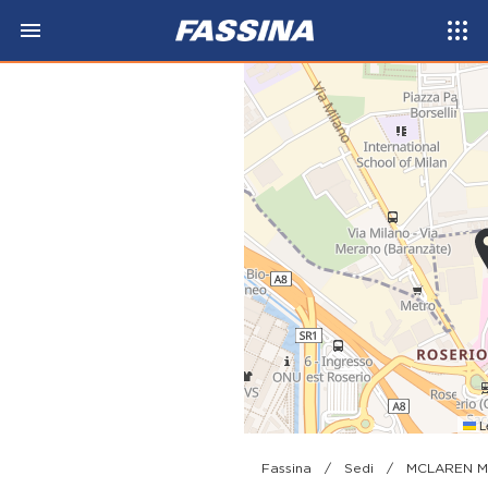
Le
Fassina
/
Sedi
/
MCLAREN M