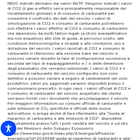
NEDC indicati derivano dai valori WLTP. Vengono indicati i valori
di CO2 (il gas a effetto serra principalmente responsabile del
riscaldamento globale) e di consumo di carburante per
consentire il confronto dei dati del veicolo. I valori di
omologazione di CO2 e consumo di carburante potrebbero
non riflettere i valori effettivi di CO2 e consumo di carburante,
che dipendono da molti fattori legati (a titolo esemplificativo
ma non esaustivo) allo stile di guida, al percorso scelto, alle
condizioni meteorologiche e stradali e alle condizioni, uso e
dotazione del veicolo. I valori riportati di CO2 e consumo di
carburante si riferiscono alla versione base del veicolo e
possono variare durante la fase di configurazione successiva a
seconda del tipo di equipaggiamento e / o delle dimensioni
degli pneumatici che verranno selezionati. I valori di CO2 e il
consumo di carburante del veicolo configurato non sono
definitivi e possono variare a seguito di cambiamenti nel ciclo
produttivo; valori più aggiornati saranno disponibili presso il
concessionario prescelto. In ogni caso, i valori ufficiali di CO2 e
il consumo di carburante del veicolo acquistato dal cliente
verranno forniti con i documenti che accompagnano il veicolo.
Per maggiori informazioni sui consumi ufficiali di carburante e
sulle emissioni di CO₂ specifiche e ufficiali delle nuove
autovetture, si prega anche di fare riferimento alla "Guida al
risparmio di carburante e alle emissioni di C02", disponibile
gratuitamente presso tutti i punti vendita del veicolo e sul sito
web del Ministero dello Sviluppo Economico
(https://www.mise.gov.it/index.php/it/energia/efficienza-
energetica?id=2034948-guida-al-risparmio-di-carburanti-e-alle-