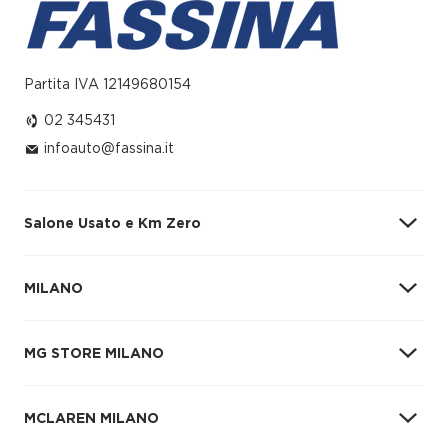
Partita IVA 12149680154
02 345431
infoauto@fassina.it
Salone Usato e Km Zero
MILANO
Via Giovanni Battista Grassi, 98
02 345431
MG STORE MILANO
infoauto@fassina.it
Vendita
MCLAREN MILANO
Lunedì – Sabato: 09:00–12:30 / 14:30–19:00
Domenica: 09:00–12:30 / 15:00–18:30