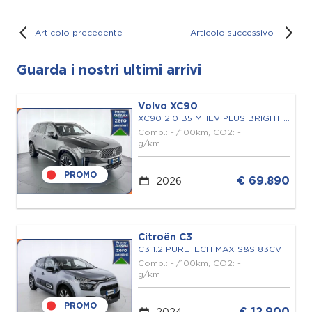
Articolo precedente
Articolo successivo
Guarda i nostri ultimi arrivi
Volvo XC90
XC90 2.0 B5 MHEV PLUS BRIGHT AWD 7P.TI AUTO
Comb.: -l/100km, CO2: -
g/km
PROMO
€ 69.890
2026
Citroën C3
C3 1.2 PURETECH MAX S&S 83CV
Comb.: -l/100km, CO2: -
g/km
PROMO
€ 12.900
2024