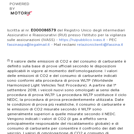
RICAMBI
POWERED
Lun-Sab: 09.00 - 12.30 / 14.30-19.00
Lun-Ven 08.30 - 12.00 / 14.00 - 17.30
BY
SERVICE
SERVICE
UFFICI
WhatsApp 3513662350
02 345431
Lun-Ven 8.30 - 12.30 / 14.00 - 18:00
Iscritta al nr.
E000086579
del Registro Unico degli intermediari
info@bentley-padova.it
assistenza@sveziacar.it
Assicurativi e Riassicurativi (RUI) presso l’Istituto per la vigilanza
Lun-Ven 08.30 - 12.30 / 14.00 - 18.00
sulle assicurazioni (IVASS) -
https://ruipubblico.ivass.it
- PEC
Lun-Ven: 08.00 - 12.30 / 14.00 - 17.30
fassinaspa@legalmail.it
-
Mail reclami
relazioniclienti@fassina.it
(1)
Il valore delle emissioni di CO2 e del consumo di carburante è
definito sulla base di prove ufficiali secondo le disposizioni
applicabili in vigore al momento dell'omologazione. I valori
delle emissioni di CO2 e del consumo di carburante indicati
sono conformi alla procedura di prova WLTP (Worldwide
Harmonized Light Vehicles Test Procedure). A partire dal 1°
settembre 2018, i veicoli nuovi sono omologati ai sensi della
procedura di prova WLTP. La procedura WLTP sostituisce il ciclo
NEDC, la procedura di prova precedentemente utilizzata. Date
le condizioni di prova più realistiche, il consumo di carburante e
le emissioni di CO2 misurate secondo il WLTP sono
generalmente superiori a quelle misurate secondo il NEDC.
Vengono indicati i valori di CO2 (il gas a effetto serra
principalmente responsabile del riscaldamento globale) e di
consumo di carburante per consentire il confronto dei dati del
veicolo. I valori di omologazione di CO2 e consumo di