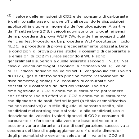
(2)
Il valore delle emissioni di CO2 e del consumo di carburante
è definito sulla base di prove ufficiali secondo le disposizioni
applicabili in vigore al momento dell'omologazione. A partire
dal 1° settembre 2018, i veicoli nuovi sono omologati ai sensi
della procedura di prova WLTP (Worldwide Harmonized Light
Vehicles Test Procedure). La procedura WLTP sostituisce il ciclo
NEDC, la procedura di prova precedentemente utilizzata. Date
le condizioni di prova più realistiche, il consumo di carburante e
le emissioni di CO2 misurate secondo il WLTP sono
generalmente superiori a quelle misurate secondo il NEDC. Nel
caso di veicoli omologati secondo la normativa WLTP, i valori
NEDC indicati derivano dai valori WLTP. Vengono indicati i valori
di CO2 (il gas a effetto serra principalmente responsabile del
riscaldamento globale) e di consumo di carburante per
consentire il confronto dei dati del veicolo. I valori di
omologazione di CO2 e consumo di carburante potrebbero
non riflettere i valori effettivi di CO2 e consumo di carburante,
che dipendono da molti fattori legati (a titolo esemplificativo
ma non esaustivo) allo stile di guida, al percorso scelto, alle
condizioni meteorologiche e stradali e alle condizioni, uso e
dotazione del veicolo. I valori riportati di CO2 e consumo di
carburante si riferiscono alla versione base del veicolo e
possono variare durante la fase di configurazione successiva a
seconda del tipo di equipaggiamento e / o delle dimensioni
degli pneumatici che verranno selezionati. I valori di CO2 e il