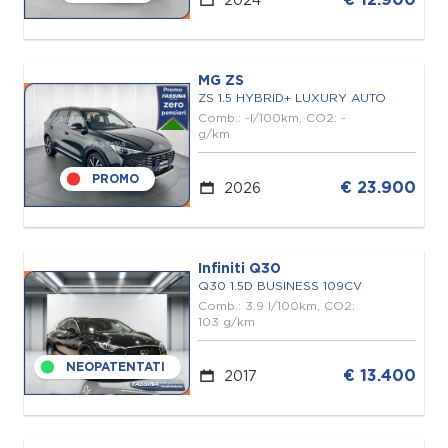
MG ZS
ZS 1.5 HYBRID+ LUXURY AUTO
Comb.: -l/100km, CO2: -
g/km
PROMO
€ 23.900
2026
Infiniti Q30
Q30 1.5D BUSINESS 109CV
Comb.: 3.9 l/100km, CO2:
103 g/km
NEOPATENTATI
€ 13.400
2017