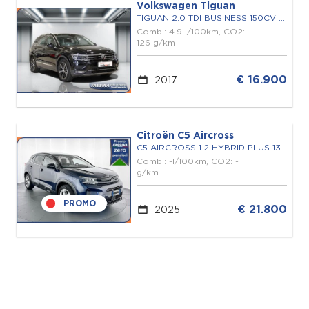
Volkswagen Tiguan
TIGUAN 2.0 TDI BUSINESS 150CV DSG
Comb.: 4.9 l/100km, CO2:
126 g/km
€ 16.900
2017
Citroën C5 Aircross
C5 AIRCROSS 1.2 HYBRID PLUS 136 E-DCS6
Comb.: -l/100km, CO2: -
g/km
PROMO
€ 21.800
2025