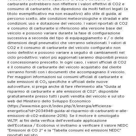
carburante potrebbero non riflettere i valori effettivi di CO2 e
consumo di carburante, che dipendono da molti fattori legati (a
titolo esemplificativo ma non esaustivo) allo stile di guida, al
percorso scelto, alle condizioni meteorologiche e stradali e alle
condizioni, uso e dotazione del veicolo. I valori riportati di CO2
e consumo di carburante si riferiscono alla versione base del
veicolo e possono variare durante la fase di configurazione
successiva a seconda del tipo di equipaggiamento e / o delle
dimensioni degli pneumatici che verranno selezionati. I valori di
CO2 e il consumo di carburante del veicolo configurato non
sono definitivi e possono variare a seguito di cambiamenti nel
ciclo produttivo; valori più aggiornati saranno disponibili presso
il concessionario prescelto. In ogni caso, i valori ufficiali di CO2
e il consumo di carburante del veicolo acquistato dal cliente
verranno forniti con i documenti che accompagnano il veicolo.
Per maggiori informazioni sui consumi ufficiali di carburante e
sulle emissioni di CO₂ specifiche e ufficiali delle nuove
autovetture, si prega anche di fare riferimento alla "Guida al
risparmio di carburante e alle emissioni di C02", disponibile
gratuitamente presso tutti i punti vendita del veicolo e sul sito
web del Ministero dello Sviluppo Economico
(https://www.mise.gov.it/index.php/it/energia/efficienza-
energetica?id=2034948-guida-al-risparmio-di-carburanti-e-alle-
emissioni-di-c02-edizione-2016). Se il motore è omologato
WLTP, ai fini della verifica dell'eventuale applicazione
dell'Ecotassa / Ecobonus vi invitiamo a verificare il valore NEDC
"Emissioni di CO 2" e la "Tabella consumi ed emissioni NEDC"
riportati nel sito.