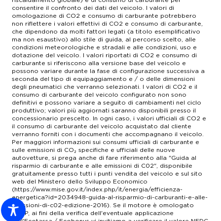
consentire il confronto dei dati del veicolo. I valori di
omologazione di CO2 e consumo di carburante potrebbero
non riflettere i valori effettivi di CO2 e consumo di carburante,
che dipendono da molti fattori legati (a titolo esemplificativo
ma non esaustivo) allo stile di guida, al percorso scelto, alle
condizioni meteorologiche e stradali e alle condizioni, uso e
dotazione del veicolo. I valori riportati di CO2 e consumo di
carburante si riferiscono alla versione base del veicolo e
possono variare durante la fase di configurazione successiva a
seconda del tipo di equipaggiamento e / o delle dimensioni
degli pneumatici che verranno selezionati. I valori di CO2 e il
consumo di carburante del veicolo configurato non sono
definitivi e possono variare a seguito di cambiamenti nel ciclo
produttivo; valori più aggiornati saranno disponibili presso il
concessionario prescelto. In ogni caso, i valori ufficiali di CO2 e
il consumo di carburante del veicolo acquistato dal cliente
verranno forniti con i documenti che accompagnano il veicolo.
Per maggiori informazioni sui consumi ufficiali di carburante e
sulle emissioni di CO₂ specifiche e ufficiali delle nuove
autovetture, si prega anche di fare riferimento alla "Guida al
risparmio di carburante e alle emissioni di C02", disponibile
gratuitamente presso tutti i punti vendita del veicolo e sul sito
web del Ministero dello Sviluppo Economico
(https://www.mise.gov.it/index.php/it/energia/efficienza-
energetica?id=2034948-guida-al-risparmio-di-carburanti-e-alle-
emissioni-di-c02-edizione-2016). Se il motore è omologato
WLTP, ai fini della verifica dell'eventuale applicazione
dell'Ecotassa / Ecobonus vi invitiamo a verificare il valore NEDC