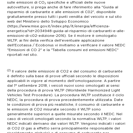
sulle emissioni di CO₂ specifiche e ufficiali delle nuove
autovetture, si prega anche di fare riferimento alla "Guida al
risparmio di carburante e alle emissioni di C02", disponibile
gratuitamente presso tutti i punti vendita del veicolo e sul sito
web del Ministero dello Sviluppo Economico
(https://www.mise.gov.it/index.php/it/energia/efficienza-
energetica?id=2034948-guida-al-risparmio-di-carburanti-e-alle-
emissioni-di-c02-edizione-2016). Se il motore è omologato
WLTP, ai fini della verifica dell'eventuale applicazione
dell'Ecotassa / Ecobonus vi invitiamo a verificare il valore NEDC
"Emissioni di CO 2" e la "Tabella consumi ed emissioni NEDC"
riportati nel sito.
(2)
Il valore delle emissioni di CO2 e del consumo di carburante
è definito sulla base di prove ufficiali secondo le disposizioni
applicabili in vigore al momento dell'omologazione. A partire
dal 1° settembre 2018, i veicoli nuovi sono omologati ai sensi
della procedura di prova WLTP (Worldwide Harmonized Light
Vehicles Test Procedure). La procedura WLTP sostituisce il ciclo
NEDC, la procedura di prova precedentemente utilizzata. Date
le condizioni di prova più realistiche, il consumo di carburante e
le emissioni di CO2 misurate secondo il WLTP sono
generalmente superiori a quelle misurate secondo il NEDC. Nel
caso di veicoli omologati secondo la normativa WLTP, i valori
NEDC indicati derivano dai valori WLTP. Vengono indicati i valori
di CO2 (il gas a effetto serra principalmente responsabile del
riscaldamento globale) e di consumo di carburante per