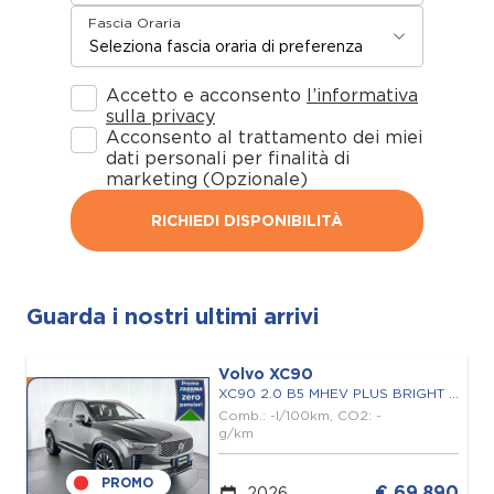
Fascia Oraria
Accetto e acconsento
l’informativa
sulla privacy
Acconsento al trattamento dei miei
dati personali per finalità di
marketing (Opzionale)
RICHIEDI DISPONIBILITÀ
Guarda i nostri ultimi arrivi
Volvo XC90
XC90 2.0 B5 MHEV PLUS BRIGHT AWD 7P.TI AUTO
Comb.: -l/100km, CO2: -
g/km
PROMO
€ 69.890
2026