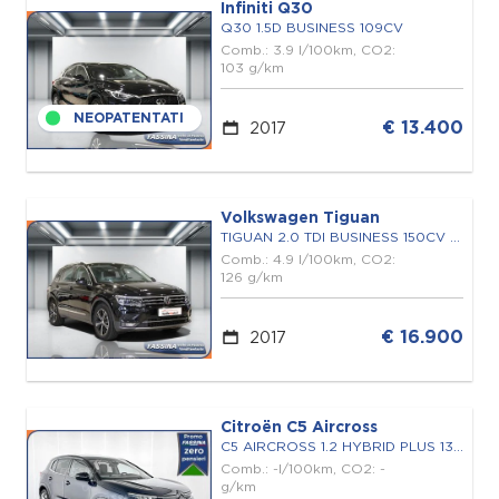
Infiniti Q30
Q30 1.5D BUSINESS 109CV
Comb.: 3.9 l/100km, CO2:
103 g/km
NEOPATENTATI
€ 13.400
2017
Volkswagen Tiguan
TIGUAN 2.0 TDI BUSINESS 150CV DSG
Comb.: 4.9 l/100km, CO2:
126 g/km
€ 16.900
2017
Citroën C5 Aircross
C5 AIRCROSS 1.2 HYBRID PLUS 136 E-DCS6
Comb.: -l/100km, CO2: -
g/km