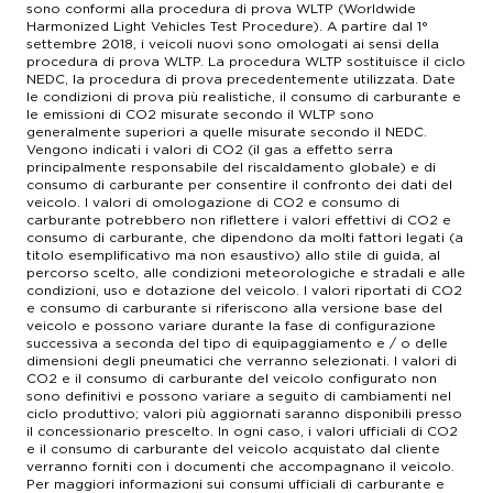
sono conformi alla procedura di prova WLTP (Worldwide
Harmonized Light Vehicles Test Procedure). A partire dal 1°
settembre 2018, i veicoli nuovi sono omologati ai sensi della
procedura di prova WLTP. La procedura WLTP sostituisce il ciclo
NEDC, la procedura di prova precedentemente utilizzata. Date
le condizioni di prova più realistiche, il consumo di carburante e
le emissioni di CO2 misurate secondo il WLTP sono
generalmente superiori a quelle misurate secondo il NEDC.
Vengono indicati i valori di CO2 (il gas a effetto serra
principalmente responsabile del riscaldamento globale) e di
consumo di carburante per consentire il confronto dei dati del
veicolo. I valori di omologazione di CO2 e consumo di
carburante potrebbero non riflettere i valori effettivi di CO2 e
consumo di carburante, che dipendono da molti fattori legati (a
titolo esemplificativo ma non esaustivo) allo stile di guida, al
percorso scelto, alle condizioni meteorologiche e stradali e alle
condizioni, uso e dotazione del veicolo. I valori riportati di CO2
e consumo di carburante si riferiscono alla versione base del
veicolo e possono variare durante la fase di configurazione
successiva a seconda del tipo di equipaggiamento e / o delle
dimensioni degli pneumatici che verranno selezionati. I valori di
CO2 e il consumo di carburante del veicolo configurato non
sono definitivi e possono variare a seguito di cambiamenti nel
ciclo produttivo; valori più aggiornati saranno disponibili presso
il concessionario prescelto. In ogni caso, i valori ufficiali di CO2
e il consumo di carburante del veicolo acquistato dal cliente
verranno forniti con i documenti che accompagnano il veicolo.
Per maggiori informazioni sui consumi ufficiali di carburante e