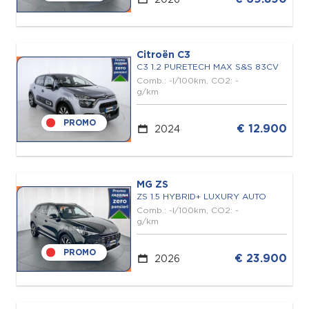
Citroën C3
C3 1.2 PURETECH MAX S&S 83CV
Comb.: -l/100km, CO2: -
g/km
PROMO
€ 12.900
2024
MG ZS
ZS 1.5 HYBRID+ LUXURY AUTO
Comb.: -l/100km, CO2: -
g/km
PROMO
€ 23.900
2026