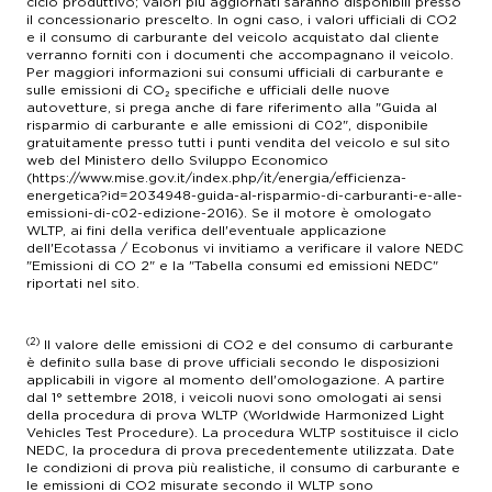
ciclo produttivo; valori più aggiornati saranno disponibili presso
il concessionario prescelto. In ogni caso, i valori ufficiali di CO2
e il consumo di carburante del veicolo acquistato dal cliente
verranno forniti con i documenti che accompagnano il veicolo.
Per maggiori informazioni sui consumi ufficiali di carburante e
sulle emissioni di CO₂ specifiche e ufficiali delle nuove
autovetture, si prega anche di fare riferimento alla "Guida al
risparmio di carburante e alle emissioni di C02", disponibile
gratuitamente presso tutti i punti vendita del veicolo e sul sito
web del Ministero dello Sviluppo Economico
(https://www.mise.gov.it/index.php/it/energia/efficienza-
energetica?id=2034948-guida-al-risparmio-di-carburanti-e-alle-
emissioni-di-c02-edizione-2016). Se il motore è omologato
WLTP, ai fini della verifica dell'eventuale applicazione
dell'Ecotassa / Ecobonus vi invitiamo a verificare il valore NEDC
"Emissioni di CO 2" e la "Tabella consumi ed emissioni NEDC"
riportati nel sito.
(2)
Il valore delle emissioni di CO2 e del consumo di carburante
è definito sulla base di prove ufficiali secondo le disposizioni
applicabili in vigore al momento dell'omologazione. A partire
dal 1° settembre 2018, i veicoli nuovi sono omologati ai sensi
della procedura di prova WLTP (Worldwide Harmonized Light
Vehicles Test Procedure). La procedura WLTP sostituisce il ciclo
NEDC, la procedura di prova precedentemente utilizzata. Date
le condizioni di prova più realistiche, il consumo di carburante e
le emissioni di CO2 misurate secondo il WLTP sono