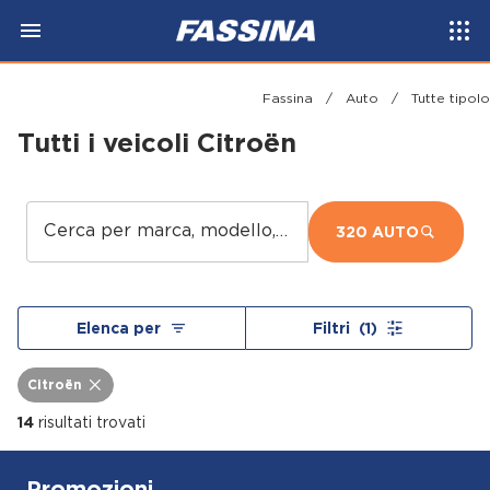
Fassina
/
Auto
/
Tutte tipol
Tutti i veicoli Citroën
Cerca per marca, modello, tipo...
320 AUTO
Elenca per
Filtri
(1)
Citroën
14
risultati trovati
Promozioni