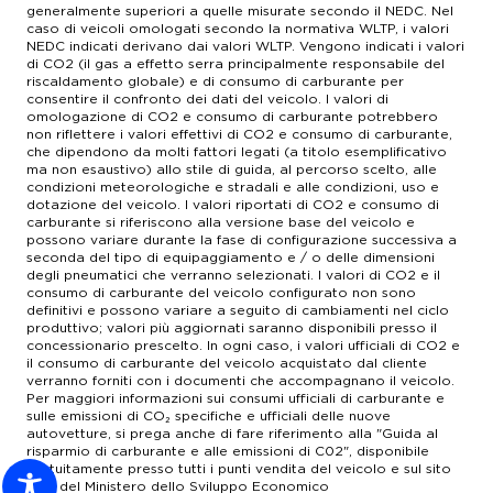
generalmente superiori a quelle misurate secondo il NEDC. Nel
caso di veicoli omologati secondo la normativa WLTP, i valori
NEDC indicati derivano dai valori WLTP. Vengono indicati i valori
di CO2 (il gas a effetto serra principalmente responsabile del
riscaldamento globale) e di consumo di carburante per
consentire il confronto dei dati del veicolo. I valori di
omologazione di CO2 e consumo di carburante potrebbero
non riflettere i valori effettivi di CO2 e consumo di carburante,
che dipendono da molti fattori legati (a titolo esemplificativo
ma non esaustivo) allo stile di guida, al percorso scelto, alle
condizioni meteorologiche e stradali e alle condizioni, uso e
dotazione del veicolo. I valori riportati di CO2 e consumo di
carburante si riferiscono alla versione base del veicolo e
possono variare durante la fase di configurazione successiva a
seconda del tipo di equipaggiamento e / o delle dimensioni
degli pneumatici che verranno selezionati. I valori di CO2 e il
consumo di carburante del veicolo configurato non sono
definitivi e possono variare a seguito di cambiamenti nel ciclo
produttivo; valori più aggiornati saranno disponibili presso il
concessionario prescelto. In ogni caso, i valori ufficiali di CO2 e
il consumo di carburante del veicolo acquistato dal cliente
verranno forniti con i documenti che accompagnano il veicolo.
Per maggiori informazioni sui consumi ufficiali di carburante e
sulle emissioni di CO₂ specifiche e ufficiali delle nuove
autovetture, si prega anche di fare riferimento alla "Guida al
risparmio di carburante e alle emissioni di C02", disponibile
gratuitamente presso tutti i punti vendita del veicolo e sul sito
web del Ministero dello Sviluppo Economico