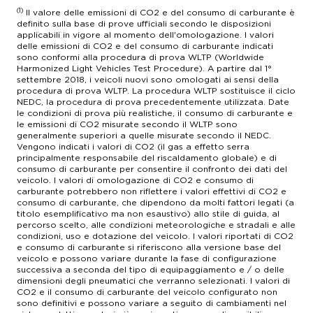
(1)
Il valore delle emissioni di CO2 e del consumo di carburante è
definito sulla base di prove ufficiali secondo le disposizioni
applicabili in vigore al momento dell'omologazione. I valori
delle emissioni di CO2 e del consumo di carburante indicati
sono conformi alla procedura di prova WLTP (Worldwide
Harmonized Light Vehicles Test Procedure). A partire dal 1°
settembre 2018, i veicoli nuovi sono omologati ai sensi della
procedura di prova WLTP. La procedura WLTP sostituisce il ciclo
NEDC, la procedura di prova precedentemente utilizzata. Date
le condizioni di prova più realistiche, il consumo di carburante e
le emissioni di CO2 misurate secondo il WLTP sono
generalmente superiori a quelle misurate secondo il NEDC.
Vengono indicati i valori di CO2 (il gas a effetto serra
principalmente responsabile del riscaldamento globale) e di
consumo di carburante per consentire il confronto dei dati del
veicolo. I valori di omologazione di CO2 e consumo di
carburante potrebbero non riflettere i valori effettivi di CO2 e
consumo di carburante, che dipendono da molti fattori legati (a
titolo esemplificativo ma non esaustivo) allo stile di guida, al
percorso scelto, alle condizioni meteorologiche e stradali e alle
condizioni, uso e dotazione del veicolo. I valori riportati di CO2
e consumo di carburante si riferiscono alla versione base del
veicolo e possono variare durante la fase di configurazione
successiva a seconda del tipo di equipaggiamento e / o delle
dimensioni degli pneumatici che verranno selezionati. I valori di
CO2 e il consumo di carburante del veicolo configurato non
sono definitivi e possono variare a seguito di cambiamenti nel